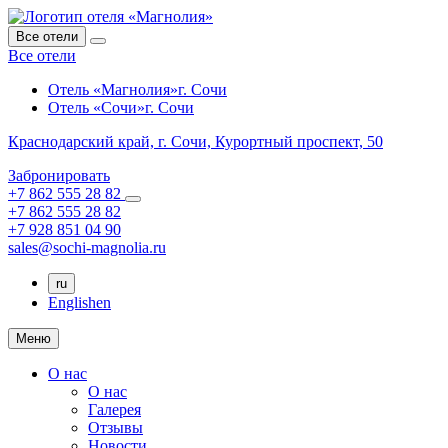
Все отели
Все отели
Отель «Магнолия»
г. Сочи
Отель «Сочи»
г. Сочи
Краснодарский край,
г. Сочи,
Курортный проспект, 50
Забронировать
+7 862 555 28 82
+7 862 555 28 82
+7 928 851 04 90
sales@sochi-magnolia.ru
ru
English
en
Меню
О нас
О нас
Галерея
Отзывы
Новости