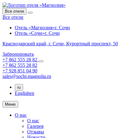
Все отели
Все отели
Отель «Магнолия»
г. Сочи
Отель «Сочи»
г. Сочи
Краснодарский край,
г. Сочи,
Курортный проспект, 50
Забронировать
+7 862 555 28 82
+7 862 555 28 82
+7 928 851 04 90
sales@sochi-magnolia.ru
ru
English
en
Меню
О нас
О нас
Галерея
Отзывы
Новости